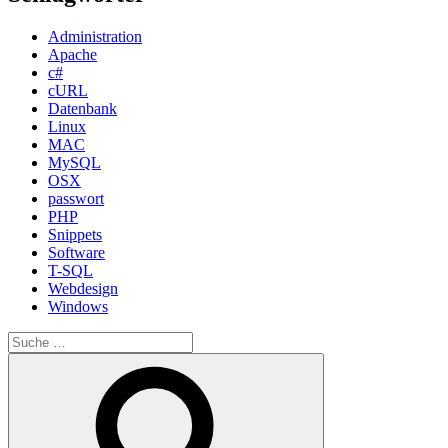
Administration
Apache
c#
cURL
Datenbank
Linux
MAC
MySQL
OSX
passwort
PHP
Snippets
Software
T-SQL
Webdesign
Windows
Suche
nach:
Suche