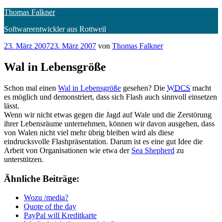
Zum
Thomas Falkner
Inhalt
Softwareentwickler aus Rottweil
springen
Veröffentlicht
23. März 2007
23. März 2007
von
Thomas Falkner
am
Wal in Lebensgröße
Schon mal einen
Wal in Lebensgröße
gesehen? Die
WDCS
macht
es möglich und demonstriert, dass sich Flash auch sinnvoll einsetzen
lässt.
Wenn wir nicht etwas gegen die Jagd auf Wale und die Zerstörung
ihrer Lebensräume unternehmen, können wir davon ausgehen, dass
von Walen nicht viel mehr übrig bleiben wird als diese
eindrucksvolle Flashpräsentation. Darum ist es eine gut Idee die
Arbeit von Organisationen wie etwa der
Sea Shepherd
zu
unterstützen.
Ähnliche Beiträge:
Wozu /media?
Quote of the day
PayPal will Kreditkarte