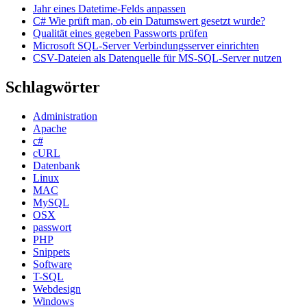
Jahr eines Datetime-Felds anpassen
C# Wie prüft man, ob ein Datumswert gesetzt wurde?
Qualität eines gegeben Passworts prüfen
Microsoft SQL-Server Verbindungsserver einrichten
CSV-Dateien als Datenquelle für MS-SQL-Server nutzen
Schlagwörter
Administration
Apache
c#
cURL
Datenbank
Linux
MAC
MySQL
OSX
passwort
PHP
Snippets
Software
T-SQL
Webdesign
Windows