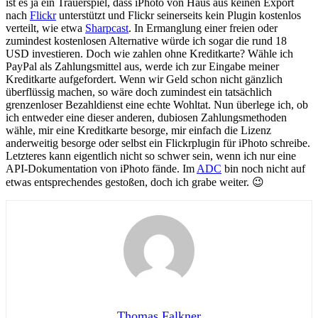
ist es ja ein Trauerspiel, dass iPhoto von Haus aus keinen Export
nach
Flickr
unterstützt und Flickr seinerseits kein Plugin kostenlos
verteilt, wie etwa
Sharpcast
. In Ermanglung einer freien oder
zumindest kostenlosen Alternative würde ich sogar die rund 18
USD investieren. Doch wie zahlen ohne Kreditkarte? Wähle ich
PayPal als Zahlungsmittel aus, werde ich zur Eingabe meiner
Kreditkarte aufgefordert. Wenn wir Geld schon nicht gänzlich
überflüssig machen, so wäre doch zumindest ein tatsächlich
grenzenloser Bezahldienst eine echte Wohltat. Nun überlege ich, ob
ich entweder eine dieser anderen, dubiosen Zahlungsmethoden
wähle, mir eine Kreditkarte besorge, mir einfach die Lizenz
anderweitig besorge oder selbst ein Flickrplugin für iPhoto schreibe.
Letzteres kann eigentlich nicht so schwer sein, wenn ich nur eine
API-Dokumentation von iPhoto fände. Im
ADC
bin noch nicht auf
etwas entsprechendes gestoßen, doch ich grabe weiter. 😉
Thomas Falkner