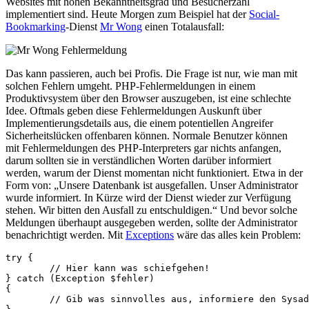
Websites mit hohen Bekanntheitsgrad und Besucherzahl
implementiert sind. Heute Morgen zum Beispiel hat der
Social-
Bookmarking
-Dienst
Mr Wong
einen Totalausfall:
Das kann passieren, auch bei Profis. Die Frage ist nur, wie man mit
solchen Fehlern umgeht. PHP-Fehlermeldungen in einem
Produktivsystem über den Browser auszugeben, ist eine schlechte
Idee. Oftmals geben diese Fehlermeldungen Auskunft über
Implementierungsdetails aus, die einem potentiellen Angreifer
Sicherheitslücken offenbaren können. Normale Benutzer können
mit Fehlermeldungen des PHP-Interpreters gar nichts anfangen,
darum sollten sie in verständlichen Worten darüber informiert
werden, warum der Dienst momentan nicht funktioniert. Etwa in der
Form von: „Unsere Datenbank ist ausgefallen. Unser Administrator
wurde informiert. In Kürze wird der Dienst wieder zur Verfügung
stehen. Wir bitten den Ausfall zu entschuldigen.“ Und bevor solche
Meldungen überhaupt ausgegeben werden, sollte der Administrator
benachrichtigt werden. Mit
Exceptions
wäre das alles kein Problem:
try {

	// Hier kann was schiefgehen!

} catch (Exception $fehler)

{

	// Gib was sinnvolles aus, informiere den Sysadmin, don't panic!
