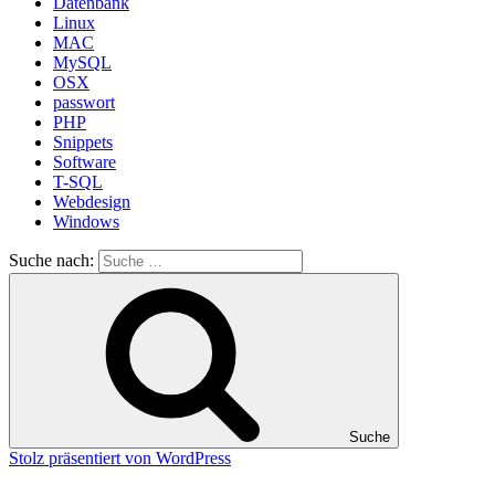
Datenbank
Linux
MAC
MySQL
OSX
passwort
PHP
Snippets
Software
T-SQL
Webdesign
Windows
Suche nach:
Suche
Stolz präsentiert von WordPress