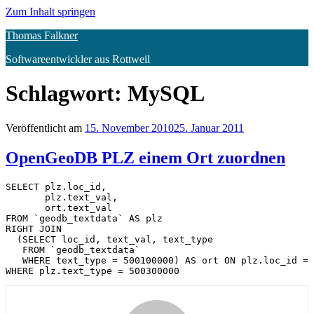
Zum Inhalt springen
Thomas Falkner
Softwareentwickler aus Rottweil
Schlagwort:
MySQL
Veröffentlicht am
15. November 2010
25. Januar 2011
OpenGeoDB PLZ einem Ort zuordnen
SELECT plz.loc_id,

       plz.text_val,

       ort.text_val

FROM `geodb_textdata` AS plz

RIGHT JOIN

  (SELECT loc_id, text_val, text_type

   FROM `geodb_textdata`

   WHERE text_type = 500100000) AS ort ON plz.loc_id = 