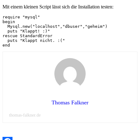
Mit einem kleinen Script lässt sich die Installation testen:
require "mysql"

begin

  Mysql.new("localhost","dbuser","geheim")

  puts "Klappt! :)" 

rescue StandardError

  puts "Klappt nicht. :("   

end 
Thomas Falkner
thomas-falkner.de