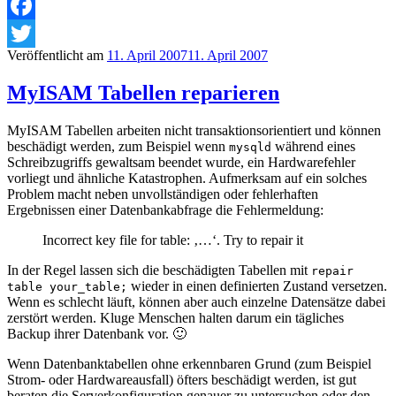
Facebook
Veröffentlicht am
11. April 2007
11. April 2007
Twitter
MyISAM Tabellen reparieren
MyISAM Tabellen arbeiten nicht transaktionsorientiert und können
beschädigt werden, zum Beispiel wenn
während eines
mysqld
Schreibzugriffs gewaltsam beendet wurde, ein Hardwarefehler
vorliegt und ähnliche Katastrophen. Aufmerksam auf ein solches
Problem macht neben unvollständigen oder fehlerhaften
Ergebnissen einer Datenbankabfrage die Fehlermeldung:
Incorrect key file for table: ‚…‘. Try to repair it
In der Regel lassen sich die beschädigten Tabellen mit
repair
wieder in einen definierten Zustand versetzen.
table your_table;
Wenn es schlecht läuft, können aber auch einzelne Datensätze dabei
zerstört werden. Kluge Menschen halten darum ein tägliches
Backup ihrer Datenbank vor. 🙂
Wenn Datenbanktabellen ohne erkennbaren Grund (zum Beispiel
Strom- oder Hardwareausfall) öfters beschädigt werden, ist gut
beraten die Serverkonfiguration genauer zu untersuchen oder den