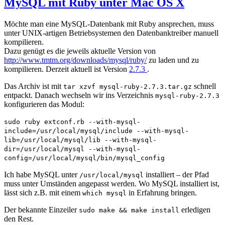
MySQL mit Ruby unter Mac OS X
Möchte man eine MySQL-Datenbank mit Ruby ansprechen, muss
unter UNIX-artigen Betriebsystemen den Datenbanktreiber manuell
kompilieren.
Dazu genügt es die jeweils aktuelle Version von
http://www.tmtm.org/downloads/mysql/ruby/
zu laden und zu
kompilieren. Derzeit aktuell ist Version
2.7.3
.
Das Archiv ist mit
schnell
tar xzvf mysql-ruby-2.7.3.tar.gz
entpackt. Danach wechseln wir ins Verzeichnis
mysql-ruby-2.7.3
konfigurieren das Modul:
sudo ruby extconf.rb --with-mysql-
include=/usr/local/mysql/include --with-mysql-
lib=/usr/local/mysql/lib --with-mysql-
dir=/usr/local/mysql --with-mysql-
config=/usr/local/mysql/bin/mysql_config
Ich habe MySQL unter
installiert – der Pfad
/usr/local/mysql
muss unter Umständen angepasst werden. Wo MySQL installiert ist,
lässt sich z.B. mit einem
in Erfahrung bringen.
which mysql
Der bekannte Einzeiler
erledigen
sudo make && make install
den Rest.