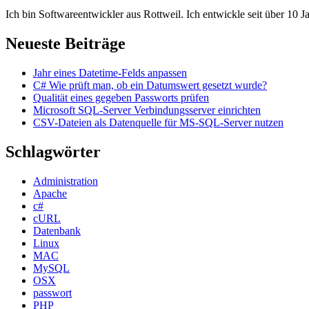
Ich bin Softwareentwickler aus Rottweil. Ich entwickle seit über 
Neueste Beiträge
Jahr eines Datetime-Felds anpassen
C# Wie prüft man, ob ein Datumswert gesetzt wurde?
Qualität eines gegeben Passworts prüfen
Microsoft SQL-Server Verbindungsserver einrichten
CSV-Dateien als Datenquelle für MS-SQL-Server nutzen
Schlagwörter
Administration
Apache
c#
cURL
Datenbank
Linux
MAC
MySQL
OSX
passwort
PHP