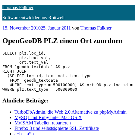
Zum
Thomas Falkner
Inhalt
Softwareentwickler aus Rottweil
springen
Veröffentlicht
15. November 2010
25. Januar 2011
von
Thomas Falkner
am
OpenGeoDB PLZ einem Ort zuordnen
SELECT plz.loc_id,

       plz.text_val,

       ort.text_val

FROM `geodb_textdata` AS plz

RIGHT JOIN

  (SELECT loc_id, text_val, text_type

   FROM `geodb_textdata`

   WHERE text_type = 500100000) AS ort ON plz.loc_id = 
Ähnliche Beiträge:
TurboDbAdmin, die Web 2.0 Alternative zu phpMyAdmin
MySQL mit Ruby unter Mac OS X
MyISAM Tabellen reparieren
Firefox 3 und selbstsignierte SSL-Zertifikate
a+b = a*b