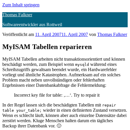
Zum Inhalt springen
Thomas Falkner
Softwareentwickler aus Rottweil
Veröffentlicht am
11. April 2007
11. April 2007
von
Thomas Falkner
MyISAM Tabellen reparieren
MyISAM Tabellen arbeiten nicht transaktionsorientiert und können
beschädigt werden, zum Beispiel wenn
während eines
mysqld
Schreibzugriffs gewaltsam beendet wurde, ein Hardwarefehler
vorliegt und ähnliche Katastrophen. Aufmerksam auf ein solches
Problem macht neben unvollständigen oder fehlerhaften
Ergebnissen einer Datenbankabfrage die Fehlermeldung:
Incorrect key file for table: ‚…‘. Try to repair it
In der Regel lassen sich die beschädigten Tabellen mit
repair
wieder in einen definierten Zustand versetzen.
table your_table;
Wenn es schlecht läuft, können aber auch einzelne Datensätze dabei
zerstört werden. Kluge Menschen halten darum ein tägliches
Backup ihrer Datenbank vor. 🙂