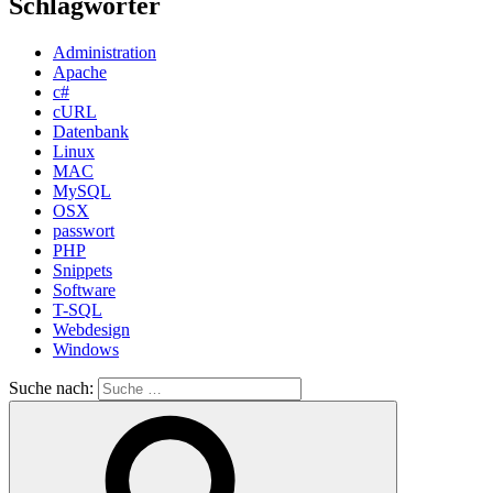
Schlagwörter
Administration
Apache
c#
cURL
Datenbank
Linux
MAC
MySQL
OSX
passwort
PHP
Snippets
Software
T-SQL
Webdesign
Windows
Suche nach: