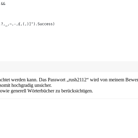
 &&
,?,_,~,-,£,(,)]").Success)
trachtet werden kann. Das Passwort „rush2112“ wird von meinem Bewer
somit hochgradig unsicher.
sowie generell Wörterbücher zu berücksichtigen.