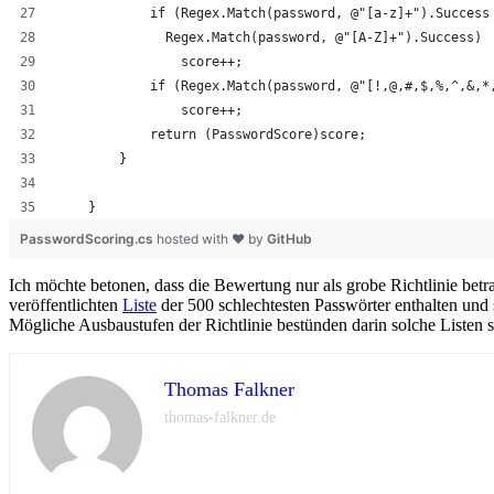
            if (Regex.Match(password, @"[a-z]+").Success
              Regex.Match(password, @"[A-Z]+").Success)
                score++;
            if (Regex.Match(password, @"[!,@,#,$,%,^,&,*
                score++;
            return (PasswordScore)score;
        }
    }
PasswordScoring.cs
hosted with ❤ by
GitHub
Ich möchte betonen, dass die Bewertung nur als grobe Richtlinie be
veröffentlichten
Liste
der 500 schlechtesten Passwörter enthalten und 
Mögliche Ausbaustufen der Richtlinie bestünden darin solche Listen 
Thomas Falkner
thomas-falkner.de