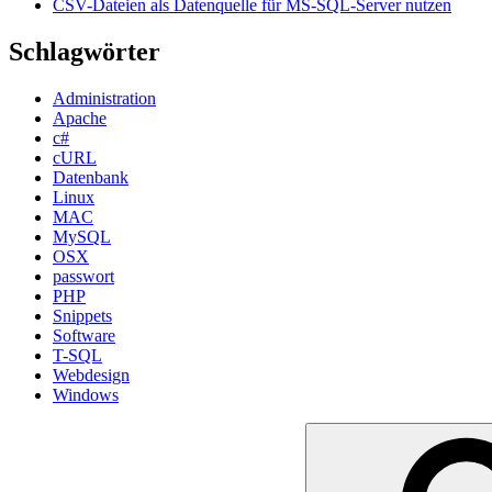
CSV-Dateien als Datenquelle für MS-SQL-Server nutzen
Schlagwörter
Administration
Apache
c#
cURL
Datenbank
Linux
MAC
MySQL
OSX
passwort
PHP
Snippets
Software
T-SQL
Webdesign
Windows