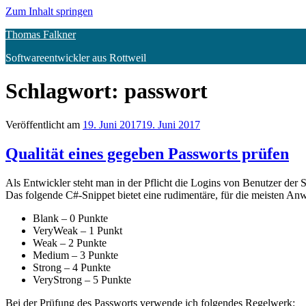
Zum Inhalt springen
Thomas Falkner
Softwareentwickler aus Rottweil
Schlagwort:
passwort
Veröffentlicht am
19. Juni 2017
19. Juni 2017
Qualität eines gegeben Passworts prüfen
Als Entwickler steht man in der Pflicht die Logins von Benutzer der S
Das folgende C#-Snippet bietet eine rudimentäre, für die meisten 
Blank – 0 Punkte
VeryWeak – 1 Punkt
Weak – 2 Punkte
Medium – 3 Punkte
Strong – 4 Punkte
VeryStrong – 5 Punkte
Bei der Prüfung des Passworts verwende ich folgendes Regelwerk: