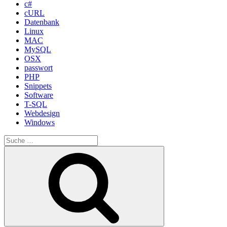
c#
cURL
Datenbank
Linux
MAC
MySQL
OSX
passwort
PHP
Snippets
Software
T-SQL
Webdesign
Windows
Suche
nach:
Suche