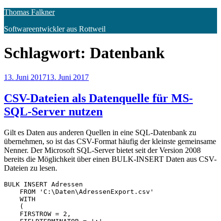
Zum
Thomas Falkner
Inhalt
Softwareentwickler aus Rottweil
springen
Schlagwort:
Datenbank
Veröffentlicht
13. Juni 2017
13. Juni 2017
am
CSV-Dateien als Datenquelle für MS-
SQL-Server nutzen
Gilt es Daten aus anderen Quellen in eine SQL-Datenbank zu
übernehmen, so ist das CSV-Format häufig der kleinste gemeinsame
Nenner. Der Microsoft SQL-Server bietet seit der Version 2008
bereits die Möglichkeit über einen BULK-INSERT Daten aus CSV-
Dateien zu lesen.
BULK INSERT Adressen

    FROM 'C:\Daten\AdressenExport.csv'

    WITH

    (

    FIRSTROW = 2,
