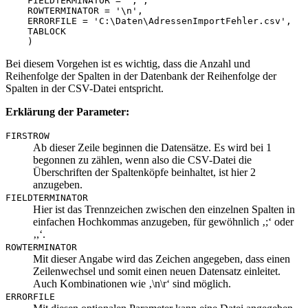
    FIELDTERMINATOR = ';', 

    ROWTERMINATOR = '\n',   

    ERRORFILE = 'C:\Daten\AdressenImportFehler.csv', 

    TABLOCK

Bei diesem Vorgehen ist es wichtig, dass die Anzahl und
Reihenfolge der Spalten in der Datenbank der Reihenfolge der
Spalten in der CSV-Datei entspricht.
Erklärung der Parameter:
FIRSTROW
Ab dieser Zeile beginnen die Datensätze. Es wird bei 1
begonnen zu zählen, wenn also die CSV-Datei die
Überschriften der Spaltenköpfe beinhaltet, ist hier 2
anzugeben.
FIELDTERMINATOR
Hier ist das Trennzeichen zwischen den einzelnen Spalten in
einfachen Hochkommas anzugeben, für gewöhnlich ‚;‘ oder
‚,‘.
ROWTERMINATOR
Mit dieser Angabe wird das Zeichen angegeben, dass einen
Zeilenwechsel und somit einen neuen Datensatz einleitet.
Auch Kombinationen wie ‚\n\r‘ sind möglich.
ERRORFILE