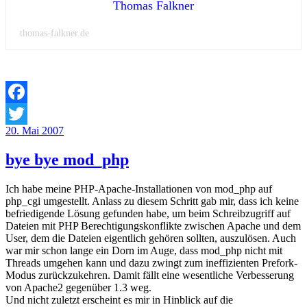
Thomas Falkner
thomas-falkner.de
Facebook
Veröffentlicht
20. Mai 2007
Twitter
am
bye bye mod_php
Ich habe meine PHP-Apache-Installationen von mod_php auf
php_cgi umgestellt. Anlass zu diesem Schritt gab mir, dass ich keine
befriedigende Lösung gefunden habe, um beim Schreibzugriff auf
Dateien mit PHP Berechtigungskonflikte zwischen Apache und dem
User, dem die Dateien eigentlich gehören sollten, auszulösen. Auch
war mir schon lange ein Dorn im Auge, dass mod_php nicht mit
Threads umgehen kann und dazu zwingt zum ineffizienten Prefork-
Modus zurückzukehren. Damit fällt eine wesentliche Verbesserung
von Apache2 gegenüber 1.3 weg.
Und nicht zuletzt erscheint es mir in Hinblick auf die