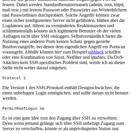
feuern. Dabei werden Standardbenutzernamen (admin, root, httpd,
mail usw.) mit leerem Passwort oder Passwörter aus Wörterbüchern
und Passwortlisten durchprobiert. Solche Angriffe können zwar
einen sicher konfigurierten Server nicht gefährden, blähen aber die
Logdateien auf, führen zu verminderten Reaktionszeiten und
schlimmstenfalls können sich legitimierte Benutzer ob der vielen
Anfragen nicht über SSH einloggen. Selbstverständlich bietet die
Nutzung eines anderen Ports keinen Schutz gegen gezielte
Brutforceangriffe, bei denen dem eigentlichen Angriff ein Portscan
vorausgeht. Abhilfe können hier zum Beispiel
sshblack
schaffen
oder eine Kombination von Snort, Netfilter und iptables. Da DoS-
Attacken kein SSH-spezifisches Problem sind, werde ich an dieser
Stelle nicht weiter darauf eingehen.
Protocol 2
Die Version 1 des SSH-Protokoll enthält Designschwächen, die
einen unbefugten Login ermöglichen, und sollte darum nicht benutzt
werden.
PermitRootLogin no
Es ist eine gute Idee root den Zugang über SSH zu verwehren.
Denn wenn jemand gelänge sich über SSH unbefugt Zugang zum
Server zu verschaffen, könnte er als unprivilegierter Nutzer nur