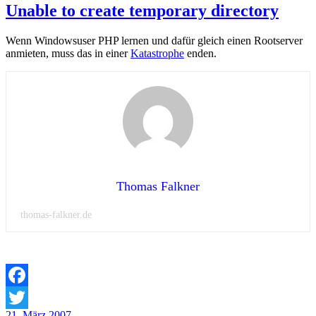
Unable to create temporary directory
Wenn Windowsuser PHP lernen und dafür gleich einen Rootserver
anmieten, muss das in einer
Katastrophe
enden.
Thomas Falkner
thomas-falkner.de
Facebook
Veröffentlicht
21. März 2007