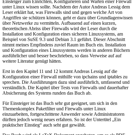
Einsteiger zum Einrichten, Konfigurieren und Warten einer Firewall
unter Linux wissen sollte. Nachdem der Autor Andreas Lessig dem
Leser erklärt hat, was Firewalls sind und gegen welche Art von
Angriffen sie schützen können, geht er dazu über Grundlagenwissen
über Netzwerke zu vermitteln. Aufbauend auf einen kurzen,
theoretischen Abriss über Firewalls wird der Leser durch die
Installation und Konfiguration eines sicheren Linuxsystems, am
Beispiel von SuSE 9.3 und Debian 3.1 geführt. Dieser Abschnitt
nimmt meines Empfindens zuviel Raum im Buch ein. Installation
und Konfiguration eines Linuxsystems werden in anderen Büchern
ausführlicher und besser beschrieben, so dass Verweise auf auf
weitere Literatur genügt hätten.
Erst in den Kapitel 11 und 12 kommt Andreas Lessig auf die
Konfiguration einer Firewall mithilfe von ipchains und iptables zu
sprechen. Die Ausführungen dazu sind ausführlich, umfassend und
verständlich. Die Kapitel über Tests von Firewalls und dauerhafter
Absicherung des Systems runden das Buch ab.
Für Einsteiger ist das Buch sehr gut geeignet, um sich in den
Themenkomplex Paketfilter und Firewalls unter Linux
einzuarbeiten, fortgeschrittene Anwender sowie Administratoren
dürften jedoch wenig neues erfahren. So ist der Untertitel „Ein
praktischer Einstieg“ auch seht gut gewählt.