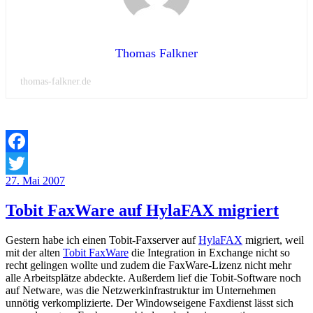
Thomas Falkner
thomas-falkner.de
Facebook
Veröffentlicht
27. Mai 2007
Twitter
am
Tobit FaxWare auf HylaFAX migriert
Gestern habe ich einen Tobit-Faxserver auf
HylaFAX
migriert, weil
mit der alten
Tobit FaxWare
die Integration in Exchange nicht so
recht gelingen wollte und zudem die FaxWare-Lizenz nicht mehr
alle Arbeitsplätze abdeckte. Außerdem lief die Tobit-Software noch
auf Netware, was die Netzwerkinfrastruktur im Unternehmen
unnötig verkomplizierte. Der Windowseigene Faxdienst lässt sich