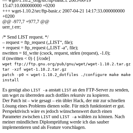
— wget-1.10.2_orig/src/ftp-basic.c 2005-06-19
15:47:10.000000000 +0200
+++ wget-1.10.2/src/ftp-basic.c 2007-04-21 14:17:33.000000000
+0200
@@ -977,7 +977,7 @@
uerr_t err;
/* Send LIST request. */
– request = ftp_request („LIST“, file);
+ request = ftp_request („LIST -a“, file);
nwritten = fd_write (csock, request, strlen (request), -1.0);
if (nwritten < 0) { [/code]
wget ftp://ftp.gnu.org/pub/gnu/wget/wget-1.10.2.tar.gz
tar -xzf wget-1.10.2.tar.gz
patch -p0 < wget-1.10.2_dotfiles ./configure make make
install
Es genügt also
anstatt
an den FTP-Server zu senden,
LIST -a
LIST
um wget zu überreden auch dotfiles rekursiv zu kopieren.
Der Patch ist – wie gesagt – ein übler Hack, der mir zur schnellen
Lösung eines Problems dienen solle. Für mich funktioniert er gut.
Perspektivisch wäre es jedoch wünschenswert durch einen
Parameter zwischen
und
wählen zu können. Nach
LIST
LIST -a
meiner mündlichen Diplomprüfung werde ich das sauber
implementieren und als Feature vorschlagen.