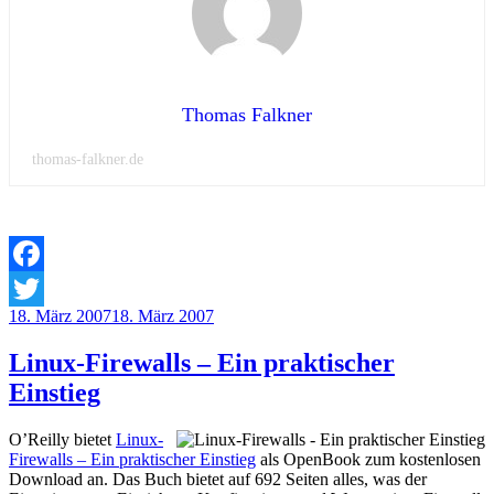
Thomas Falkner
thomas-falkner.de
Facebook
Veröffentlicht
18. März 2007
18. März 2007
Twitter
am
Linux-Firewalls – Ein praktischer
Einstieg
O’Reilly bietet
Linux-
Firewalls – Ein praktischer Einstieg
als OpenBook zum kostenlosen
Download an. Das Buch bietet auf 692 Seiten alles, was der