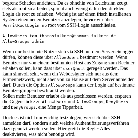
begrenz Schaden anrichten. Da es ohnehin von Leichtsinn zeugt
stets als root zu arbeiten, spricht auch wenig dafür den direkten
Login als root zu erlauben. Wichtig ist auf einen frisch installierten
System einen neuen Benutzer anzulegen,
bevor
wir über
root vom SSH-Login ausschließen.
PermitRootLogin no
AllowUsers tom thomasfalkner@thomas-falkner.de
AllowGroups admin
Wenn nur bestimmte Nutzer sich via SSH auf dem Server einloggen
dürfen, können diese über
bestimmt werden. Wenn
AllowUsers
Benutzer nur von einem bestimmten Host aus Zugang zum Rechner
erhalten sollen, kann dass über
geregelt werden. Das
user@host
kann sinnvoll sein, wenn ein Webdesigner sich nur aus dem
Firmennetzwerk, nicht aber von zu Hause auf dem Server anmelden
darf. Durch die Option
kann der Login auf bestimmte
AllowGroups
Benutzergruppen beschränkt werden.
Sollen mehr Benutzer erlaubt als ausgeschlossen werden, ersparen
die Gegenstücke zu
und
,
AllowUsers
AllowGroups
DenyUsers
und
, eine Menge Tipparbeit.
DenyGroups
Doch es ist nicht nur wichtig festzulegen, wer sich über SSH
anmelden darf, sondern auch welche Authentifizierungsverfahren
dazu genutzt werden sollen. Hier greift die Regle: Alles
deaktivieren, was nicht benötigt wird.