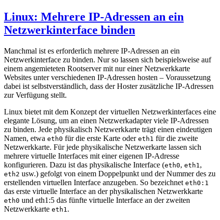
am
Linux: Mehrere IP-Adressen an ein
Netzwerkinterface binden
Manchmal ist es erforderlich mehrere IP-Adressen an ein
Netzwerkinterface zu binden. Nur so lassen sich beispielsweise auf
einem angemieteten Rootserver mit nur einer Netzwerkkarte
Websites unter verschiedenen IP-Adressen hosten – Voraussetzung
dabei ist selbstverständlich, dass der Hoster zusätzliche IP-Adressen
zur Verfügung stellt.
Linux bietet mit dem Konzept der virtuellen Netzwerkinterfaces eine
elegante Lösung, um an einen Netzwerkadapter viele IP-Adressen
zu binden. Jede physikalisch Netzwerkkarte trägt einen eindeutigen
Namen, etwa
für die erste Karte oder
für die zweite
eth0
eth1
Netzwerkkarte. Für jede physikalische Netzwerkarte lassen sich
mehrere virtuelle Interfaces mit einer eigenen IP-Adresse
konfigurieren. Dazu ist das physikalische Interface (
,
,
eth0
eth1
usw.) gefolgt von einem Doppelpunkt und der Nummer des zu
eth2
erstellenden virtuellen Interface anzugeben. So bezeichnet
eth0:1
das erste virtuelle Interface an der physikalischen Netzwerkkarte
und eth1:5 das fünfte virtuelle Interface an der zweiten
eth0
Netzwerkkarte
.
eth1