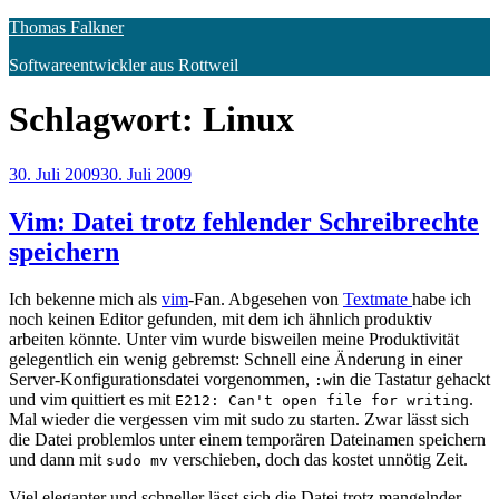
Zum
Thomas Falkner
Inhalt
Softwareentwickler aus Rottweil
springen
Schlagwort:
Linux
Veröffentlicht
30. Juli 2009
30. Juli 2009
am
Vim: Datei trotz fehlender Schreibrechte
speichern
Ich bekenne mich als
vim
-Fan. Abgesehen von
Textmate
habe ich
noch keinen Editor gefunden, mit dem ich ähnlich produktiv
arbeiten könnte. Unter vim wurde bisweilen meine Produktivität
gelegentlich ein wenig gebremst: Schnell eine Änderung in einer
Server-Konfigurationsdatei vorgenommen,
in die Tastatur gehackt
:w
und vim quittiert es mit
.
E212: Can't open file for writing
Mal wieder die vergessen vim mit sudo zu starten. Zwar lässt sich
die Datei problemlos unter einem temporären Dateinamen speichern
und dann mit
verschieben, doch das kostet unnötig Zeit.
sudo mv
Viel eleganter und schneller lässt sich die Datei trotz mangelnder