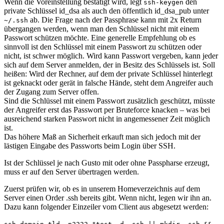
Wenn die Voreinstellung bestätigt wird, legt
den
ssh-keygen
private Schlüssel id_dsa als auch den öffentlich id_dsa_pub unter
ab. Die Frage nach der Passphrase kann mit 2x Return
~/.ssh
übergangen werden, wenn man den Schlüssel nicht mit einem
Passwort schützen möchte. Eine generelle Empfehlung ob es
sinnvoll ist den Schlüssel mit einem Passwort zu schützen oder
nicht, ist schwer möglich. Wird kann Passwort vergeben, kann jeder
sich auf dem Server anmelden, der in Besitz des Schlüssels ist. Soll
heißen: Wird der Rechner, auf dem der private Schlüssel hinterlegt
ist geknackt oder gerät in falsche Hände, steht dem Angreifer auch
der Zugang zum Server offen.
Sind die Schlüssel mit einem Passwort zusätzlich geschützt, müsste
der Angreifer erst das Passwort per Bruteforce knacken – was bei
ausreichend starken Passwort nicht in angemessener Zeit möglich
ist.
Das höhere Maß an Sicherheit erkauft man sich jedoch mit der
lästigen Eingabe des Passworts beim Login über SSH.
Ist der Schlüssel je nach Gusto mit oder ohne Passpharse erzeugt,
muss er auf den Server übertragen werden.
Zuerst prüfen wir, ob es in unserem Homeverzeichnis auf dem
Server einen Order .ssh bereits gibt. Wenn nicht, legen wir ihn an.
Dazu kann folgender Einzeiler vom Client aus abgesetzt werden: