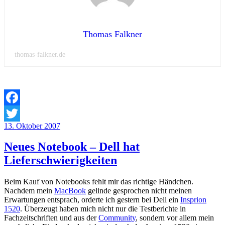
Thomas Falkner
thomas-falkner.de
Facebook
Veröffentlicht
13. Oktober 2007
Twitter
am
Neues Notebook – Dell hat
Lieferschwierigkeiten
Beim Kauf von Notebooks fehlt mir das richtige Händchen.
Nachdem mein
MacBook
gelinde gesprochen nicht meinen
Erwartungen entsprach, orderte ich gestern bei Dell ein
Insprion
1520
. Überzeugt haben mich nicht nur die Testberichte in
Fachzeitschriften und aus der
Community
, sondern vor allem mein