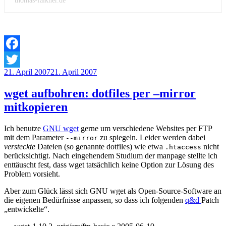
thomas-falkner.de
Facebook
Veröffentlicht
21. April 2007
21. April 2007
Twitter
am
wget aufbohren: dotfiles per –mirror
mitkopieren
Ich benutze
GNU wget
gerne um verschiedene Websites per FTP
mit dem Parameter
zu spiegeln. Leider werden dabei
--mirror
versteckte
Dateien (so genannte dotfiles) wie etwa
nicht
.htaccess
berücksichtigt. Nach eingehendem Studium der manpage stellte ich
enttäuscht fest, dass wget tatsächlich keine Option zur Lösung des
Problem vorsieht.
Aber zum Glück lässt sich GNU wget als Open-Source-Software an
die eigenen Bedürfnisse anpassen, so dass ich folgenden
q&d
Patch
„entwickelte“.