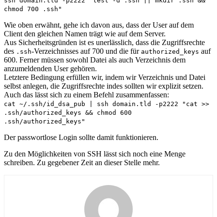
ssh domain.tld -p2222 "test -d .ssh || mkdir .ssh &&
chmod 700 .ssh"
Wie oben erwähnt, gehe ich davon aus, dass der User auf dem
Client den gleichen Namen trägt wie auf dem Server.
Aus Sicherheitsgründen ist es unerlässlich, dass die Zugriffsrechte
des
-Verzeichnisses auf 700 und die für
auf
.ssh
authorized_keys
600. Ferner müssen sowohl Datei als auch Verzeichnis dem
anzumeldenden User gehören.
Letztere Bedingung erfüllen wir, indem wir Verzeichnis und Datei
selbst anlegen, die Zugriffsrechte indes sollten wir explizit setzen.
Auch das lässt sich zu einem Befehl zusammenfassen:
cat ~/.ssh/id_dsa_pub | ssh domain.tld -p2222 "cat >>
.ssh/authorized_keys && chmod 600
.ssh/authorized_keys"
Der passwortlose Login sollte damit funktionieren.
Zu den Möglichkeiten von SSH lässt sich noch eine Menge
schreiben. Zu gegebener Zeit an dieser Stelle mehr.