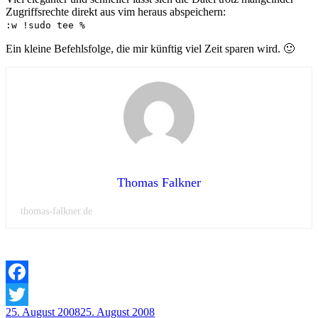
Zugriffsrechte direkt aus vim heraus abspeichern:
:w !sudo tee %
Ein kleine Befehlsfolge, die mir künftig viel Zeit sparen wird. 🙂
Thomas Falkner
thomas-falkner.de
Facebook
Veröffentlicht
25. August 2008
25. August 2008
Twitter