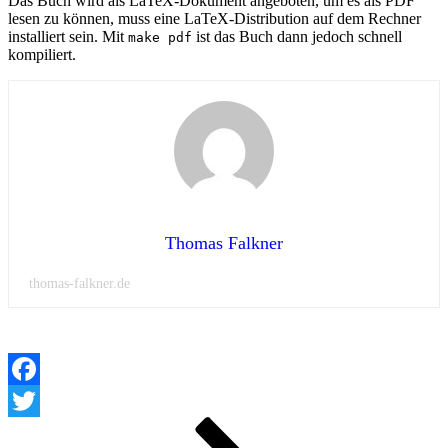
Das Buch wird als LaTeX-Dokument angeboten, um es als PDF
lesen zu können, muss eine LaTeX-Distribution auf dem Rechner
installiert sein. Mit
ist das Buch dann jedoch schnell
make pdf
kompiliert.
Thomas Falkner
thomas-falkner.de
Facebook
Beitragsnavigation
Seite
Seite
Nächste
Twitter
Seite