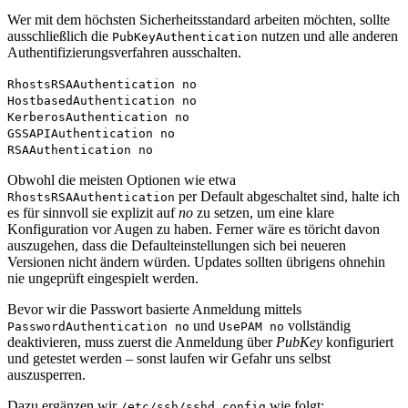
Wer mit dem höchsten Sicherheitsstandard arbeiten möchten, sollte
ausschließlich die
nutzen und alle anderen
PubKeyAuthentication
Authentifizierungsverfahren ausschalten.
RhostsRSAAuthentication no
HostbasedAuthentication no
KerberosAuthentication no
GSSAPIAuthentication no
RSAAuthentication no
Obwohl die meisten Optionen wie etwa
per Default abgeschaltet sind, halte ich
RhostsRSAAuthentication
es für sinnvoll sie explizit auf
no
zu setzen, um eine klare
Konfiguration vor Augen zu haben. Ferner wäre es töricht davon
auszugehen, dass die Defaulteinstellungen sich bei neueren
Versionen nicht ändern würden. Updates sollten übrigens ohnehin
nie ungeprüft eingespielt werden.
Bevor wir die Passwort basierte Anmeldung mittels
und
vollständig
PasswordAuthentication no
UsePAM no
deaktivieren, muss zuerst die Anmeldung über
PubKey
konfiguriert
und getestet werden – sonst laufen wir Gefahr uns selbst
auszusperren.
Dazu ergänzen wir
wie folgt:
/etc/ssh/sshd_config