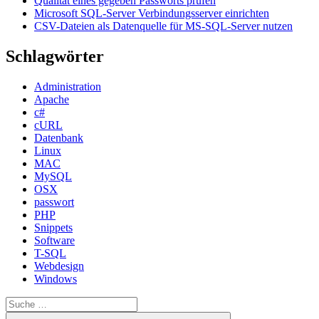
Qualität eines gegeben Passworts prüfen
Microsoft SQL-Server Verbindungsserver einrichten
CSV-Dateien als Datenquelle für MS-SQL-Server nutzen
Schlagwörter
Administration
Apache
c#
cURL
Datenbank
Linux
MAC
MySQL
OSX
passwort
PHP
Snippets
Software
T-SQL
Webdesign
Windows
Suche
nach:
Suche