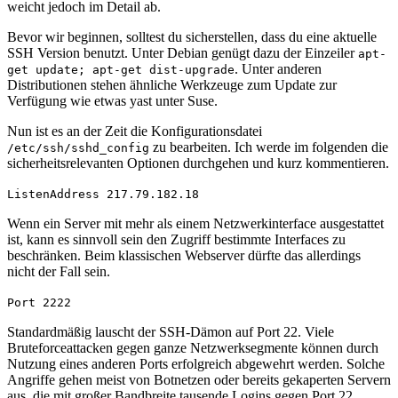
weicht jedoch im Detail ab.
Bevor wir beginnen, solltest du sicherstellen, dass du eine aktuelle
SSH Version benutzt. Unter Debian genügt dazu der Einzeiler
apt-
. Unter anderen
get update; apt-get dist-upgrade
Distributionen stehen ähnliche Werkzeuge zum Update zur
Verfügung wie etwas yast unter Suse.
Nun ist es an der Zeit die Konfigurationsdatei
zu bearbeiten. Ich werde im folgenden die
/etc/ssh/sshd_config
sicherheitsrelevanten Optionen durchgehen und kurz kommentieren.
ListenAddress 217.79.182.18
Wenn ein Server mit mehr als einem Netzwerkinterface ausgestattet
ist, kann es sinnvoll sein den Zugriff bestimmte Interfaces zu
beschränken. Beim klassischen Webserver dürfte das allerdings
nicht der Fall sein.
Port 2222
Standardmäßig lauscht der SSH-Dämon auf Port 22. Viele
Bruteforceattacken gegen ganze Netzwerksegmente können durch
Nutzung eines anderen Ports erfolgreich abgewehrt werden. Solche
Angriffe gehen meist von Botnetzen oder bereits gekaperten Servern
aus, die mit großer Bandbreite tausende Logins gegen Port 22