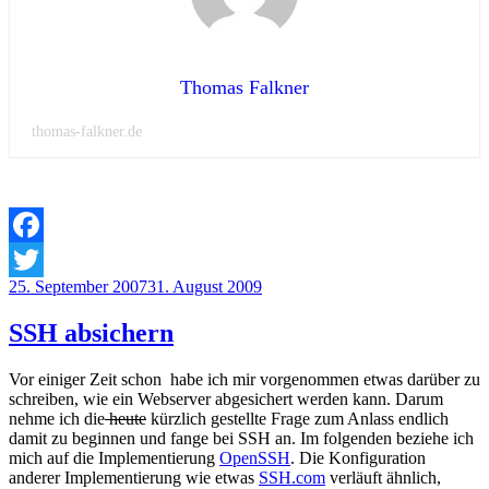
Thomas Falkner
thomas-falkner.de
Facebook
Veröffentlicht
25. September 2007
31. August 2009
Twitter
am
SSH absichern
Vor einiger Zeit schon habe ich mir vorgenommen etwas darüber zu
schreiben, wie ein Webserver abgesichert werden kann. Darum
nehme ich die
heute
kürzlich gestellte Frage zum Anlass endlich
damit zu beginnen und fange bei SSH an. Im folgenden beziehe ich
mich auf die Implementierung
OpenSSH
. Die Konfiguration
anderer Implementierung wie etwas
SSH.com
verläuft ähnlich,