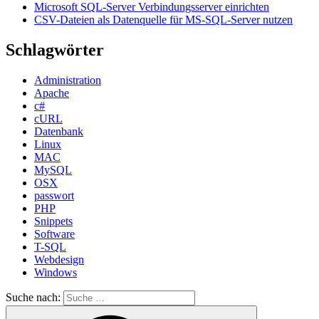
Microsoft SQL-Server Verbindungsserver einrichten
CSV-Dateien als Datenquelle für MS-SQL-Server nutzen
Schlagwörter
Administration
Apache
c#
cURL
Datenbank
Linux
MAC
MySQL
OSX
passwort
PHP
Snippets
Software
T-SQL
Webdesign
Windows
Suche nach: