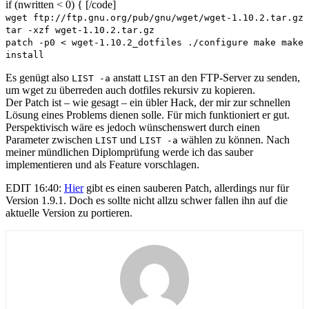
if (nwritten < 0) { [/code]
wget ftp://ftp.gnu.org/pub/gnu/wget/wget-1.10.2.tar.gz
tar -xzf wget-1.10.2.tar.gz
patch -p0 < wget-1.10.2_dotfiles ./configure make make
install
Es genügt also
anstatt
an den FTP-Server zu senden,
LIST -a
LIST
um wget zu überreden auch dotfiles rekursiv zu kopieren.
Der Patch ist – wie gesagt – ein übler Hack, der mir zur schnellen
Lösung eines Problems dienen solle. Für mich funktioniert er gut.
Perspektivisch wäre es jedoch wünschenswert durch einen
Parameter zwischen
und
wählen zu können. Nach
LIST
LIST -a
meiner mündlichen Diplomprüfung werde ich das sauber
implementieren und als Feature vorschlagen.
EDIT 16:40:
Hier
gibt es einen sauberen Patch, allerdings nur für
Version 1.9.1. Doch es sollte nicht allzu schwer fallen ihn auf die
aktuelle Version zu portieren.