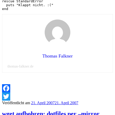
rescue StandardError

  puts "Klappt nicht. :("   

end 
Thomas Falkner
thomas-falkner.de
Facebook
Veröffentlicht am
21. April 2007
21. April 2007
Twitter
wget aufbohren: dotfiles per –mirror