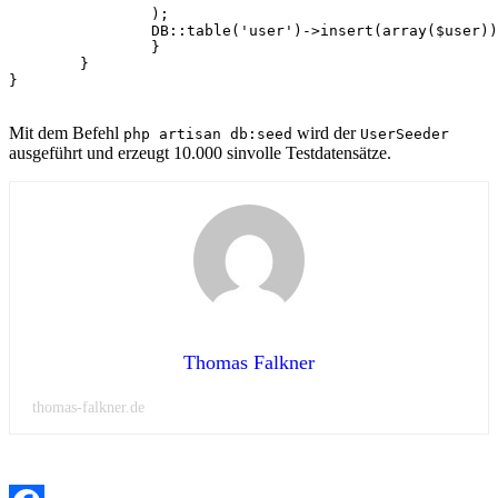
		);

		DB::table('user')->insert(array($user));

		}

	}

}

Mit dem Befehl
wird der
php artisan db:seed
UserSeeder
ausgeführt und erzeugt 10.000 sinvolle Testdatensätze.
Thomas Falkner
thomas-falkner.de