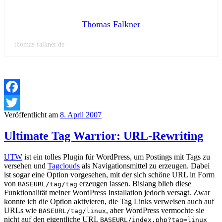
Thomas Falkner
thomas-falkner.de
Facebook
Veröffentlicht am
8. April 2007
Twitter
Ultimate Tag Warrior: URL-Rewriting
UTW
ist ein tolles Plugin für WordPress, um Postings mit Tags zu
versehen und
Tagclouds
als Navigationsmittel zu erzeugen. Dabei
ist sogar eine Option vorgesehen, mit der sich schöne URL in Form
von
erzeugen lassen. Bislang blieb diese
BASEURL/tag/tag
Funktionalität meiner WordPress Installation jedoch versagt. Zwar
konnte ich die Option aktivieren, die Tag Links verweisen auch auf
URLs wie
, aber WordPress vermochte sie
BASEURL/tag/linux
nicht auf den eigentliche URL
BASEURL/index.php?tag=linux