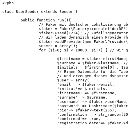
<?php

class UserSeeder extends Seeder {

	public function run(){

		// Faker mit deutscher Lokalisierung über Factory initialisieren

		$faker = Faker\Factory::create('de:DE');

		$faker->seed(1234); // Zufallsgenerator initialisieren

		// Wir laden dynamisch einen Provide rhinzu, um Passwörter zu generieren 

		$faker->addProvider(new Faker\Provider\Internet($faker));

		$users = array();

		for ($i=0; $i < 10000; $i++) { // Wir generieren 10.000 Testdatensätze

			$firstname = $faker->firstName; //Vorname über Generator

			$surname = $faker->lastName; // Nachname über Generator

			$initials = $firstname[0] . $surname[0]; 

			// Einen Datensatz für die Tabelle User definieren wir als Array

			// und erzeugen dieses dynamisch über die Faker-Generatoren 

			$user = array(

			'email' => $faker->email,

			'initial'=> $initials,

			'firstname' => $firstname,

			'surname' => $surname,

			'username' => $faker->userName,

			'password' => Hash::make($faker->password()),

			'bio'=> $faker->text(255),

			'confirmation' => str_random(20),

			'confirmed'=> true,

			'registration_date'=> $faker->dateTimeThisDecade($max = 'now')
