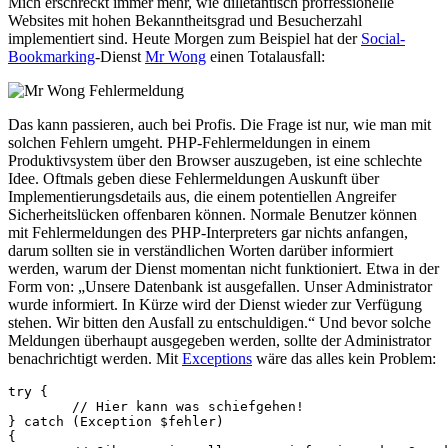
Mich erschreckt immer mehr, wie dilletantisch proffessionelle
Websites mit hohen Bekanntheitsgrad und Besucherzahl
implementiert sind. Heute Morgen zum Beispiel hat der
Social-
Bookmarking
-Dienst
Mr Wong
einen Totalausfall:
Das kann passieren, auch bei Profis. Die Frage ist nur, wie man mit
solchen Fehlern umgeht. PHP-Fehlermeldungen in einem
Produktivsystem über den Browser auszugeben, ist eine schlechte
Idee. Oftmals geben diese Fehlermeldungen Auskunft über
Implementierungsdetails aus, die einem potentiellen Angreifer
Sicherheitslücken offenbaren können. Normale Benutzer können
mit Fehlermeldungen des PHP-Interpreters gar nichts anfangen,
darum sollten sie in verständlichen Worten darüber informiert
werden, warum der Dienst momentan nicht funktioniert. Etwa in der
Form von: „Unsere Datenbank ist ausgefallen. Unser Administrator
wurde informiert. In Kürze wird der Dienst wieder zur Verfügung
stehen. Wir bitten den Ausfall zu entschuldigen.“ Und bevor solche
Meldungen überhaupt ausgegeben werden, sollte der Administrator
benachrichtigt werden. Mit
Exceptions
wäre das alles kein Problem:
try {

	// Hier kann was schiefgehen!

} catch (Exception $fehler)

{
