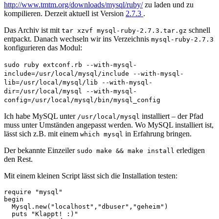
http://www.tmtm.org/downloads/mysql/ruby/
zu laden und zu
kompilieren. Derzeit aktuell ist Version
2.7.3
.
Das Archiv ist mit
schnell
tar xzvf mysql-ruby-2.7.3.tar.gz
entpackt. Danach wechseln wir ins Verzeichnis
mysql-ruby-2.7.3
konfigurieren das Modul:
sudo ruby extconf.rb --with-mysql-
include=/usr/local/mysql/include --with-mysql-
lib=/usr/local/mysql/lib --with-mysql-
dir=/usr/local/mysql --with-mysql-
config=/usr/local/mysql/bin/mysql_config
Ich habe MySQL unter
installiert – der Pfad
/usr/local/mysql
muss unter Umständen angepasst werden. Wo MySQL installiert ist,
lässt sich z.B. mit einem
in Erfahrung bringen.
which mysql
Der bekannte Einzeiler
erledigen
sudo make && make install
den Rest.
Mit einem kleinen Script lässt sich die Installation testen:
require "mysql"

begin

  Mysql.new("localhost","dbuser","geheim")

  puts "Klappt! :)" 
