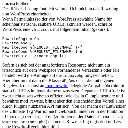
umzuschreiben.
Des Rätsels Lösung fand ich während ich mich in das Rewriting
von WordPress einarbeitete.
Wenn Permalinks (so der von WordPress gewählte Name für
scheinbar statische, saubere URLs) aktiviert werden, schreibt
WordPress eine
mit folgendem Inhalt (gekürzt):
.htaccess
RewriteEngine On

RewriteBase /

RewriteCond %{REQUEST_FILENAME} !-f

RewriteCond %{REQUEST_FILENAME} !-d

Sofern es sich bei der angeforderten Ressource nicht um ein
tatsächlich auf dem Webspace vorhandenes Verzeichnis oder File
handelt, wird die Anfrage auf die
umgeschrieben.
index.php
Hier übernimmt dann die Klasse
, die mit eigenen
WP_Rewrite
Regelwerk die sonst an
mod_rewrite
delegierte Aufgabe übernimmt
statische URLs in dynamische umzusetzen. Geparster PHP-Code ist
zwar nicht ansatzweise so effizient wie das in C implementiere und
bewährte mod_rewrite, bringt aber den entscheidenden Vorteil einer
durch Plugins nutzbaren API mit sich. Von der macht der Entwickler
des Ultimate Tag Warrior auch Gebrauch, indem er in der Funktion
(zu finden in der Datei
ultimate_rewrite_rules
ultimate-tag-
) ein neues Rewrite-Tag registriert und zwei
warrior-actions.php
neue Rewrite-Regeln hinzufügt.