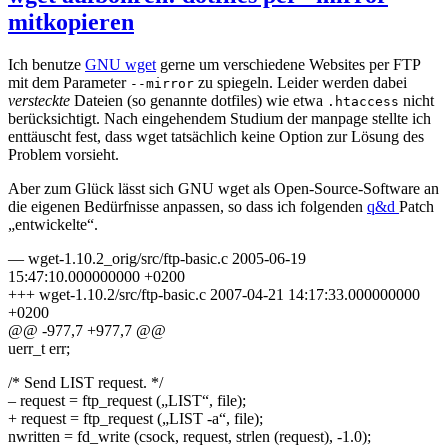
mitkopieren
Ich benutze
GNU wget
gerne um verschiedene Websites per FTP
mit dem Parameter
zu spiegeln. Leider werden dabei
--mirror
versteckte
Dateien (so genannte dotfiles) wie etwa
nicht
.htaccess
berücksichtigt. Nach eingehendem Studium der manpage stellte ich
enttäuscht fest, dass wget tatsächlich keine Option zur Lösung des
Problem vorsieht.
Aber zum Glück lässt sich GNU wget als Open-Source-Software an
die eigenen Bedürfnisse anpassen, so dass ich folgenden
q&d
Patch
„entwickelte“.
— wget-1.10.2_orig/src/ftp-basic.c 2005-06-19
15:47:10.000000000 +0200
+++ wget-1.10.2/src/ftp-basic.c 2007-04-21 14:17:33.000000000
+0200
@@ -977,7 +977,7 @@
uerr_t err;
/* Send LIST request. */
– request = ftp_request („LIST“, file);
+ request = ftp_request („LIST -a“, file);
nwritten = fd_write (csock, request, strlen (request), -1.0);