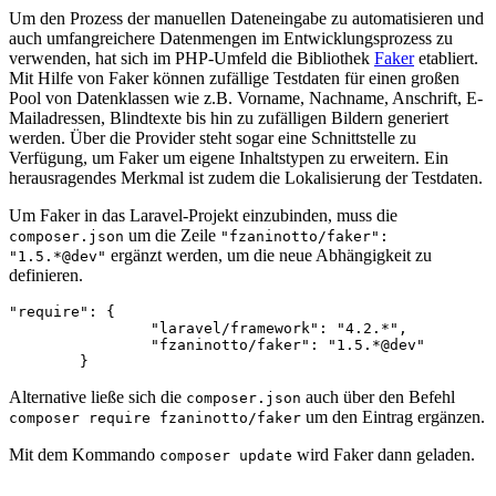
Um den Prozess der manuellen Dateneingabe zu automatisieren und
auch umfangreichere Datenmengen im Entwicklungsprozess zu
verwenden, hat sich im PHP-Umfeld die Bibliothek
Faker
etabliert.
Mit Hilfe von Faker können zufällige Testdaten für einen großen
Pool von Datenklassen wie z.B. Vorname, Nachname, Anschrift, E-
Mailadressen, Blindtexte bis hin zu zufälligen Bildern generiert
werden. Über die Provider steht sogar eine Schnittstelle zu
Verfügung, um Faker um eigene Inhaltstypen zu erweitern. Ein
herausragendes Merkmal ist zudem die Lokalisierung der Testdaten.
Um Faker in das Laravel-Projekt einzubinden, muss die
um die Zeile
composer.json
"fzaninotto/faker":
ergänzt werden, um die neue Abhängigkeit zu
"1.5.*@dev"
definieren.
"require": {

		"laravel/framework": "4.2.*",

		"fzaninotto/faker": "1.5.*@dev"

Alternative ließe sich die
auch über den Befehl
composer.json
um den Eintrag ergänzen.
composer require fzaninotto/faker
Mit dem Kommando
wird Faker dann geladen.
composer update