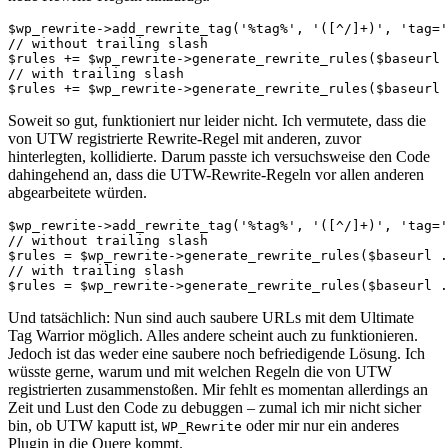
$wp_rewrite->add_rewrite_tag('%tag%', '([^/]+)', 'tag='
// without trailing slash

$rules += $wp_rewrite->generate_rewrite_rules($baseurl 
// with trailing slash

Soweit so gut, funktioniert nur leider nicht. Ich vermutete, dass die
von UTW registrierte Rewrite-Regel mit anderen, zuvor
hinterlegten, kollidierte. Darum passte ich versuchsweise den Code
dahingehend an, dass die UTW-Rewrite-Regeln vor allen anderen
abgearbeitete würden.
$wp_rewrite->add_rewrite_tag('%tag%', '([^/]+)', 'tag='
// without trailing slash

$rules = $wp_rewrite->generate_rewrite_rules($baseurl .
// with trailing slash

Und tatsächlich: Nun sind auch saubere URLs mit dem Ultimate
Tag Warrior möglich. Alles andere scheint auch zu funktionieren.
Jedoch ist das weder eine saubere noch befriedigende Lösung. Ich
wüsste gerne, warum und mit welchen Regeln die von UTW
registrierten zusammenstoßen. Mir fehlt es momentan allerdings an
Zeit und Lust den Code zu debuggen – zumal ich mir nicht sicher
bin, ob UTW kaputt ist,
oder mir nur ein anderes
WP_Rewrite
Plugin in die Quere kommt.