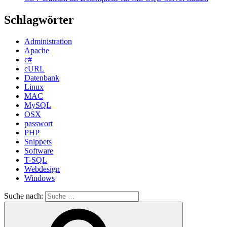
Schlagwörter
Administration
Apache
c#
cURL
Datenbank
Linux
MAC
MySQL
OSX
passwort
PHP
Snippets
Software
T-SQL
Webdesign
Windows
Suche nach: