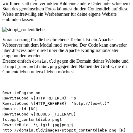
wir Ihnen statt dem verlinkten Bild eine andere Datei unterschieben?
Statt des gewünschten Fotos könntest du den Contentdieb auf diese
Weise unfreiwillig ein Werbebanner für deine eigene Website
einbinden lassen.
Voraussetzung für die beschriebene Technik ist ein Apache
Webserver mit dem Modul mod_rewrite. Der Code kann entweder
über .htacess oder direkt über die Apache-Konfigurationsdatei
eingebunden werden.
Ersetze einfach
gegen die Domain deiner Website und
domain.tld
gegen den Namen der Grafik, die du
stoppt_contentdiebe.png
Contentdieben unterschieben möchtest.
RewriteEngine on
RewriteCond %{HTTP_REFERER} !^$
RewriteCond %{HTTP_REFERER} !^http://(www\.)?
domain.tld [NC]
RewriteCond %{REQUEST_FILENAME}
!stoppt_contentdiebe.png$
RewriteRule .*\.(gif|jpg|png)$
http://domain.tld/images/stoppt_contentdiebe.png [R]