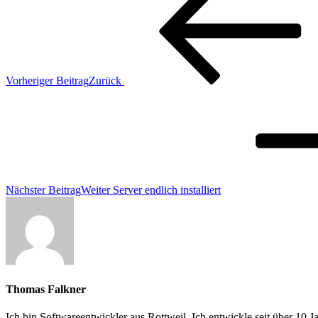
Vorheriger Beitrag
Zurück
Nächster Beitrag
Weiter
Server endlich installiert
Thomas Falkner
Ich bin Softwareentwickler aus Rottweil. Ich entwickle seit über 