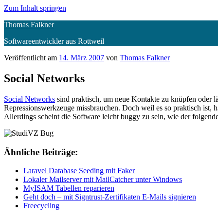
Zum Inhalt springen
Thomas Falkner
Softwareentwickler aus Rottweil
Veröffentlicht am
14. März 2007
von
Thomas Falkner
Social Networks
Social Networks
sind praktisch, um neue Kontakte zu knüpfen oder l
Repressionswerkzeuge missbrauchen. Doch weil es so praktisch ist, 
Allerdings scheint die Software leicht buggy zu sein, wie der folgende
Ähnliche Beiträge:
Laravel Database Seeding mit Faker
Lokaler Mailserver mit MailCatcher unter Windows
MyISAM Tabellen reparieren
Geht doch – mit Signtrust-Zertifikaten E-Mails signieren
Freecycling