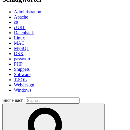
Administration
Apache
c#
cURL
Datenbank
Linux
MAC
MySQL
OSX
passwort
PHP
Snippets
Software
T-SQL
Webdesign
Windows
Suche nach: