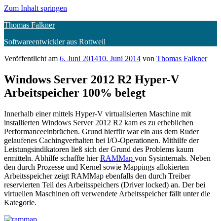
Zum Inhalt springen
Thomas Falkner
Softwareentwickler aus Rottweil
Veröffentlicht am
6. Juni 2014
10. Juni 2014
von
Thomas Falkner
Windows Server 2012 R2 Hyper-V
Arbeitspeicher 100% belegt
Innerhalb einer mittels Hyper-V virtualisierten Maschine mit
installierten Windows Server 2012 R2 kam es zu erheblichen
Performanceeinbrüchen. Grund hierfür war ein aus dem Ruder
gelaufenes Cachingverhalten bei I/O-Operationen. Mithilfe der
Leistungsindikatoren ließ sich der Grund des Problems kaum
ermitteln. Abhilfe schaffte hier
RAMMap
von Sysinternals. Neben
den durch Prozesse und Kernel sowie Mappings allokierten
Arbeitsspeicher zeigt RAMMap ebenfalls den durch Treiber
reservierten Teil des Arbeitsspeichers (Driver locked) an. Der bei
virtuellen Maschinen oft verwendete Arbeitsspeicher fällt unter die
Kategorie.