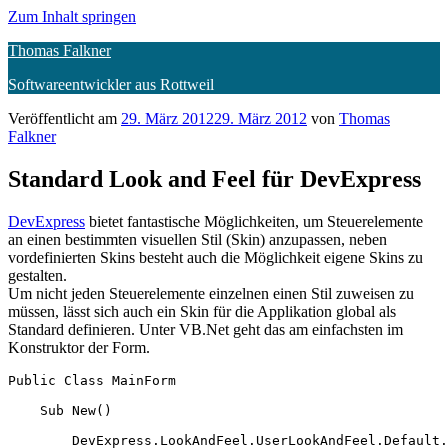
Zum Inhalt springen
Thomas Falkner
Softwareentwickler aus Rottweil
Veröffentlicht am
29. März 2012
29. März 2012
von
Thomas
Falkner
Standard Look and Feel für DevExpress
DevExpress
bietet fantastische Möglichkeiten, um Steuerelemente
an einen bestimmten visuellen Stil (Skin) anzupassen, neben
vordefinierten Skins besteht auch die Möglichkeit eigene Skins zu
gestalten.
Um nicht jeden Steuerelemente einzelnen einen Stil zuweisen zu
müssen, lässt sich auch ein Skin für die Applikation global als
Standard definieren. Unter VB.Net geht das am einfachsten im
Konstruktor der Form.
Public Class MainForm

    Sub New()

        DevExpress.LookAndFeel.UserLookAndFeel.Default.