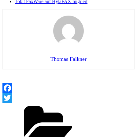
Tobit FaxWare auf HylaFAX migriert
Thomas Falkner
Facebook
Kategorien
Twitter