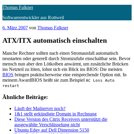
Zum
Thomas Falkner
Inhalt
Softwareentwickler aus Rottweil
springen
Veröffentlicht
6. März 2007
von
Thomas Falkner
am
ATX/ITX automatisch einschalten
Manche Rechner sollten nach einen Stromausfall automatisch
neustarten oder generell durch Stromzufuhr einschaltbar sein. Bevor
mensch nun aber den Lötkolben anwärmt, um zusätzliche Brücken
ins Netzteil zu löten, lohnt sich ein Blick ins BIOS: Die meisten
BIOS
bringen praktischerweise eine entsprechende Option mit. In
meinem AwardBIOS heißt sie zum Beispiel
AC Loss Auto
restart
Ähnliche Beiträge:
Läuft der Mailserver noch?
1&1 stellt gekündigte Domain in Rechnung
Diese Version des Citrix Receivers unterstützt die
ausgewählte Verschlüsselung nicht
Ubuntu Edgy auf Dell Dimension 5150