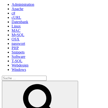
Administration
Apache
c#
cURL
Datenbank
Linux
MAC
MySQL
OSX
passwort
PHP
Snippets
Software
T-SQL
Webdesign
Windows
Suche
nach:
Suche