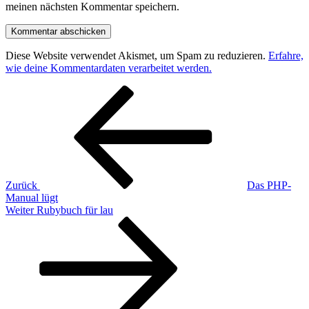
meinen nächsten Kommentar speichern.
Diese Website verwendet Akismet, um Spam zu reduzieren.
Erfahre,
wie deine Kommentardaten verarbeitet werden.
Beitragsnavigation
Vorheriger
Beitrag
Zurück
Das PHP-
Manual lügt
Nächster
Weiter
Rubybuch für lau
Beitrag