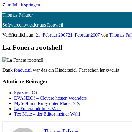
Zum Inhalt springen
Thomas Falkner
Softwareentwickler aus Rottweil
Veröffentlicht am
21. Februar 2007
21. Februar 2007
von
Thomas Fal
La Fonera rootshell
Dank
fondue.pl
war das ein Kinderspiel. Fast schon langweilig.
Ähnliche Beiträge:
Spaß mit C++
EVANZO! – Clevere hosten woanders
MySQL mit Ruby unter Mac OS X
La Fonera mit Intel-Macs
TextMate – der Editor meiner Wahl
Thomas Falkner