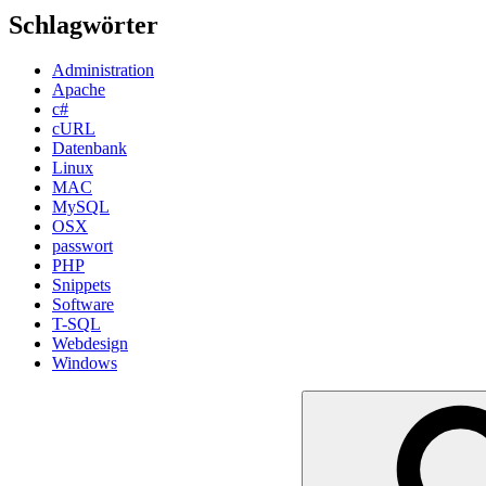
Schlagwörter
Administration
Apache
c#
cURL
Datenbank
Linux
MAC
MySQL
OSX
passwort
PHP
Snippets
Software
T-SQL
Webdesign
Windows