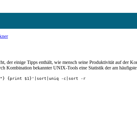
kner
icht, der einige Tipps enthält, wie mensch seine Produktivität auf der
durch Kombination bekannter UNIX-Tools eine Statistik der am häufigst
"} {print $1}'|sort|uniq -c|sort -r