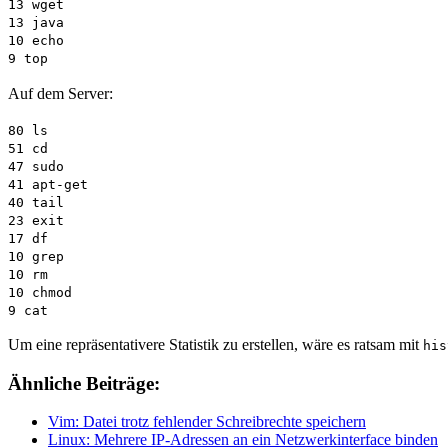
13 wget
13 java
10 echo
9 top
Auf dem Server:
80 ls
51 cd
47 sudo
41 apt-get
40 tail
23 exit
17 df
10 grep
10 rm
10 chmod
9 cat
Um eine repräsentativere Statistik zu erstellen, wäre es ratsam mit
his
Ähnliche Beiträge:
Vim: Datei trotz fehlender Schreibrechte speichern
Linux: Mehrere IP-Adressen an ein Netzwerkinterface binden