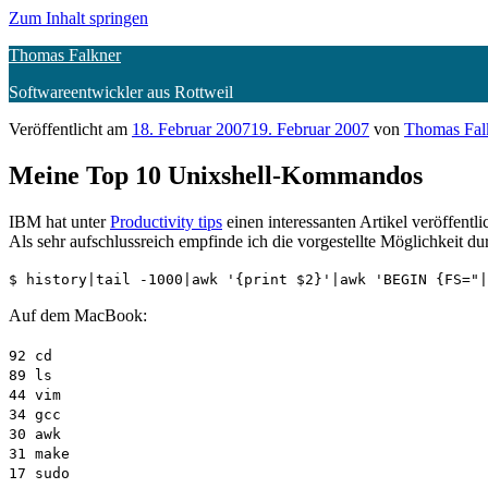
Zum Inhalt springen
Thomas Falkner
Softwareentwickler aus Rottweil
Veröffentlicht am
18. Februar 2007
19. Februar 2007
von
Thomas Fal
Meine Top 10 Unixshell-Kommandos
IBM hat unter
Productivity tips
einen interessanten Artikel veröffentl
Als sehr aufschlussreich empfinde ich die vorgestellte Möglichkeit 
$ history|tail -1000|awk '{print $2}'|awk 'BEGIN {FS="|
Auf dem MacBook:
92 cd
89 ls
44 vim
34 gcc
30 awk
31 make
17 sudo