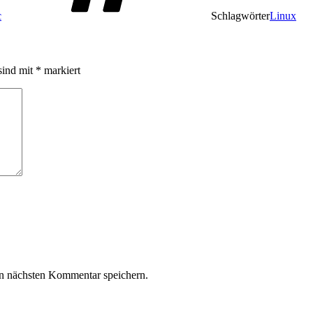
c
Schlagwörter
Linux
sind mit
*
markiert
n nächsten Kommentar speichern.