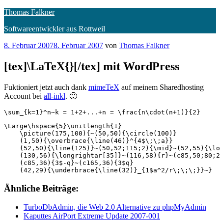
Zum
Thomas Falkner
Inhalt
Softwareentwickler aus Rottweil
springen
Veröffentlicht
8. Februar 2007
8. Februar 2007
von
Thomas Falkner
am
[tex]\LaTeX{}[/tex] mit WordPress
Fuktioniert jetzt auch dank
mimeTeX
auf meinem Sharedhosting
Account bei
all-inkl
. 🙂
\sum_{k=1}^n~k = 1+2+...+n = \frac{n\cdot(n+1)}{2}
\Large\hspace{5}\unitlength{1}

    \picture(175,100){~(50,50){\circle(100)}

    (1,50){\overbrace{\line(46)}^{4$\;\;a}}

    (52,50){\line(125)}~(50,52;115;2){\mid}~(52,55){\lo
    (130,56){\longrightar[35]}~(116,58){r}~(c85,50;80;2
    (c85,36){3$-q}~(c165,36){3$q}

Ähnliche Beiträge:
TurboDbAdmin, die Web 2.0 Alternative zu phpMyAdmin
Kaputtes AirPort Extreme Update 2007-001