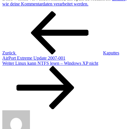
wie deine Kommentardaten verarbeitet werden.
Beitragsnavigation
Vorheriger
Beitrag
Zurück
Kaputtes
AirPort Extreme Update 2007-001
Nächster
Weiter
Linux kann NTFS lesen – Windows XP nicht
Beitrag