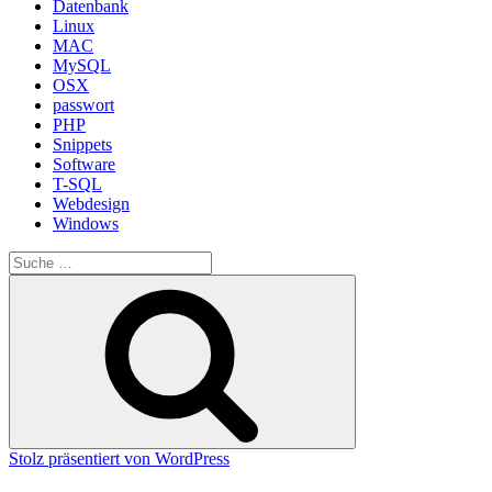
Datenbank
Linux
MAC
MySQL
OSX
passwort
PHP
Snippets
Software
T-SQL
Webdesign
Windows
Suche
nach:
Suche
Stolz präsentiert von WordPress