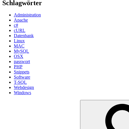
Schlagwörter
Administration
Apache
c#
cURL
Datenbank
Linux
MAC
MySQL
OSX
passwort
PHP
Snippets
Software
T-SQL
Webdesign
Windows