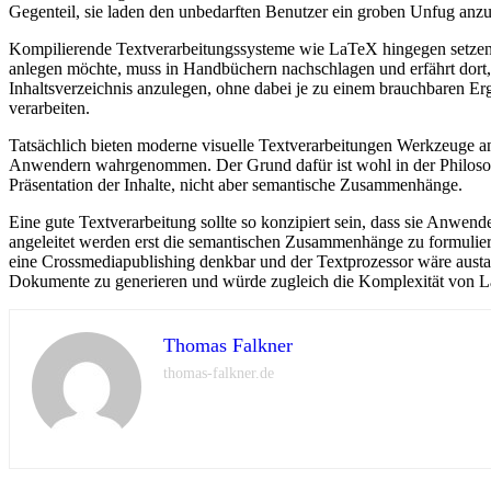
Gegenteil, sie laden den unbedarften Benutzer ein groben Unfug anzus
Kompilierende Textverarbeitungssysteme wie LaTeX hingegen setzen zw
anlegen möchte, muss in Handbüchern nachschlagen und erfährt dort, w
Inhaltsverzeichnis anzulegen, ohne dabei je zu einem brauchbaren Erge
verarbeiten.
Tatsächlich bieten moderne visuelle Textverarbeitungen Werkzeuge an
Anwendern wahrgenommen. Der Grund dafür ist wohl in der Philosoph
Präsentation der Inhalte, nicht aber semantische Zusammenhänge.
Eine gute Textverarbeitung sollte so konzipiert sein, dass sie Anwen
angeleitet werden erst die semantischen Zusammenhänge zu formulier
eine Crossmediapublishing denkbar und der Textprozessor wäre austa
Dokumente zu generieren und würde zugleich die Komplexität von LaT
Thomas Falkner
thomas-falkner.de