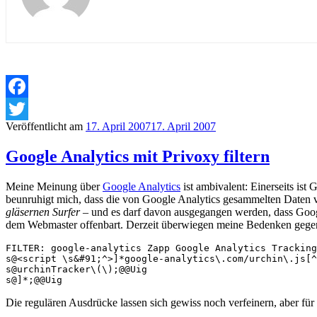
Facebook
Veröffentlicht am
17. April 2007
17. April 2007
Twitter
Google Analytics mit Privoxy filtern
Meine Meinung über
Google Analytics
ist ambivalent: Einerseits ist
beunruhigt mich, dass die von Google Analytics gesammelten Daten v
gläsernen Surfer
– und es darf davon ausgegangen werden, dass Googl
dem Webmaster offenbart. Derzeit überwiegen meine Bedenken gege
FILTER: google-analytics Zapp Google Analytics Tracking

s@<script \s&#91;^>]*google-analytics\.com/urchin\.js[^
s@urchinTracker\(\);@@Uig

Die regulären Ausdrücke lassen sich gewiss noch verfeinern, aber für