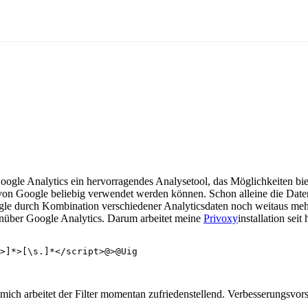
 Google Analytics ein hervorragendes Analysetool, das Möglichkeiten biet
on Google beliebig verwendet werden können. Schon alleine die Daten
e durch Kombination verschiedener Analyticsdaten noch weitaus mehr 
nüber Google Analytics. Darum arbeitet meine
Privoxy
installation seit
>]*>[\s.]*</script>@>@Uig                 

 mich arbeitet der Filter momentan zufriedenstellend. Verbesserungsvo