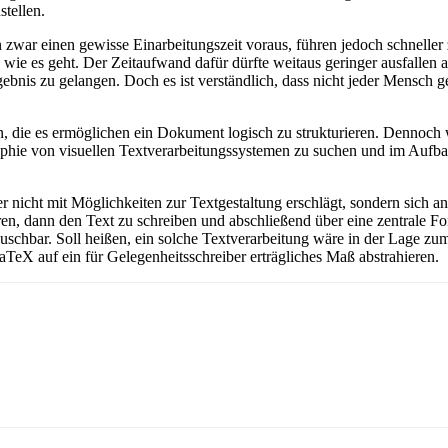
tellen.
ar einen gewisse Einarbeitungszeit voraus, führen jedoch schneller z
ie es geht. Der Zeitaufwand dafür dürfte weitaus geringer ausfallen a
bnis zu gelangen. Doch es ist verständlich, dass nicht jeder Mensch ge
, die es ermöglichen ein Dokument logisch zu strukturieren. Dennoch 
ie von visuellen Textverarbeitungssystemen zu suchen und im Aufbau
der nicht mit Möglichkeiten zur Textgestaltung erschlägt, sondern sich
en, dann den Text zu schreiben und abschließend über eine zentrale F
uschbar. Soll heißen, ein solche Textverarbeitung wäre in der Lage z
eX auf ein für Gelegenheitsschreiber erträgliches Maß abstrahieren.