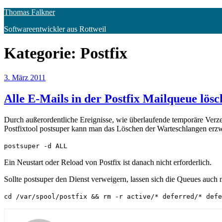
Zum
Thomas Falkner
Inhalt
Softwareentwickler aus Rottweil
springen
Kategorie:
Postfix
Veröffentlicht
3. März 2011
am
Alle E-Mails in der Postfix Mailqueue lös
Durch außerordentliche Ereignisse, wie überlaufende temporäre Verze
Postfixtool postsuper kann man das Löschen der Warteschlangen erz
postsuper -d ALL
Ein Neustart oder Reload von Postfix ist danach nicht erforderlich.
Sollte postsuper den Dienst verweigern, lassen sich die Queues auch 
cd /var/spool/postfix && rm -r active/* deferred/* defe