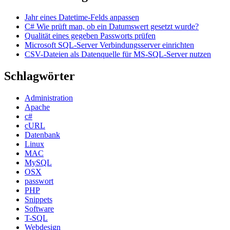
Jahr eines Datetime-Felds anpassen
C# Wie prüft man, ob ein Datumswert gesetzt wurde?
Qualität eines gegeben Passworts prüfen
Microsoft SQL-Server Verbindungsserver einrichten
CSV-Dateien als Datenquelle für MS-SQL-Server nutzen
Schlagwörter
Administration
Apache
c#
cURL
Datenbank
Linux
MAC
MySQL
OSX
passwort
PHP
Snippets
Software
T-SQL
Webdesign